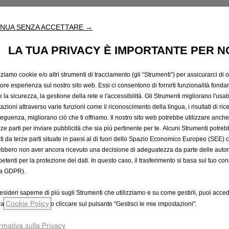
NUA SENZA ACCETTARE →
LA TUA PRIVACY È IMPORTANTE PER N
zziamo cookie e/o altri strumenti di tracciamento (gli “Strumenti”) per assicurarci di off
iore esperienza sul nostro sito web. Essi ci consentono di fornirti funzionalità fonda
Contatta il Concessionario
la sicurezza, la gestione della rete e l'accessibilità. Gli Strumenti migliorano l'usabi
azioni attraverso varie funzioni come il riconoscimento della lingua, i risultati di rice
eguenza, migliorano ciò che ti offriamo. Il nostro sito web potrebbe utilizzare anch
erze parti per inviare pubblicità che sia più pertinente per te. Alcuni Strumenti potre
tati da terze parti situate in paesi al di fuori dello Spazio Economico Europeo (SEE) 
Mondo Opel
C
ebbero non aver ancora ricevuto una decisione di adeguatezza da parte delle auto
Chi siamo
Co
etenti per la protezione dei dati. In questo caso, il trasferimento si basa sul tuo con
Servizi Opel connect
Con
a GDPR).
Opel lifestyle shop
Se
esideri saperne di più sugli Strumenti che utilizziamo e su come gestirli, puoi acced
Autonomy
Cookie Policy
ra
Stellantis Partners’ Employee Program
o cliccare sul pulsante "Gestisci le mie impostazioni".
Guida sulle garanzie
rmativa sulla Privacy
Concept Cars