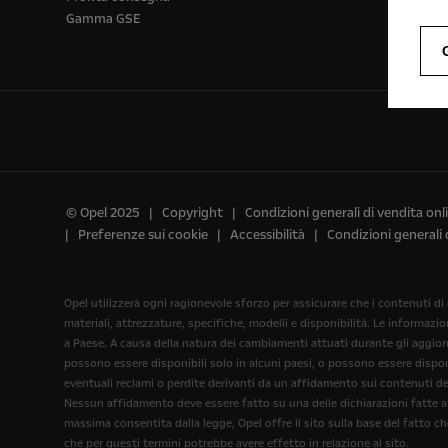
Gamma GSE
© Opel 2025
Copyright
Condizioni generali di vendita onl
Preferenze sui cookie
Accessibilità
Condizioni generali 
Opel utilizzerà ogni ragionevole sforzo per assicurare che i contenuti di
materiali, attrezzature, specifiche, modelli e disponibilità. Le informazi
a Paese. A causa della natura dei cambiamenti attuati durante gli aggiorna
possono essere disponibili solo in alcuni paesi, o possono essere disponi
eventuali reclami o perdite derivanti da un affidamento sui contenuti del
Nessun affidamento deve essere fatto su una delle dichiarazioni fatte all
massima consentita dalla legge, Opel offre il sito sulla base del fatto c
che per questi termini potrebbe avere effetto in relazione al sito.