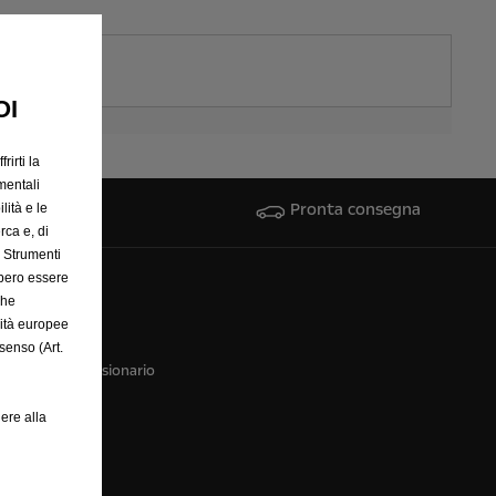
OI
rirti la
mentali
Pronta consegna
lità e le
rca e, di
e Strumenti
bbero essere
che
hi siamo
rità europee
ntattaci
senso (Art.
tatta il concessionario
di
ere alla