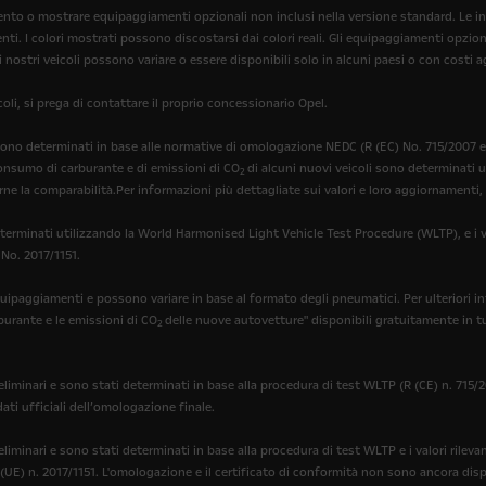
erimento o mostrare equipaggiamenti opzionali non inclusi nella versione standard. Le
enti. I colori mostrati possono discostarsi dai colori reali. Gli equipaggiamenti opzio
i nostri veicoli possono variare o essere disponibili solo in alcuni paesi o con costi a
oli, si prega di contattare il proprio concessionario Opel.
ono determinati in base alle normative di omologazione NEDC (R (EC) No. 715/2007 e R
 consumo di carburante e di emissioni di CO
di alcuni nuovi veicoli sono determinati
2
rne la comparabilità.Per informazioni più dettagliate sui valori e loro aggiornamenti, 
erminati utilizzando la World Harmonised Light Vehicle Test Procedure (WLTP), e i val
 No. 2017/1151.
quipaggiamenti e possono variare in base al formato degli pneumatici. Per ulteriori i
rburante e le emissioni di CO
delle nuove autovetture" disponibili gratuitamente in tu
2
liminari e sono stati determinati in base alla procedura di test WLTP (R (CE) n. 715/20
dati ufficiali dell’omologazione finale.
liminari e sono stati determinati in base alla procedura di test WLTP e i valori rileva
 (UE) n. 2017/1151. L'omologazione e il certificato di conformità non sono ancora disponi