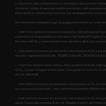
Le descrizioni delle caratteristiche e le illustrazioni possono fare rif
riserviamo il diritto di apportare modifiche al design e agli equipaggiam
disponibilità, le caratteristiche tecniche e gli equipaggiamenti forniti su
Per informazioni dettagliate sugli equipaggiamenti forniti sui nostri veic
• I dati forniti relativi al consumo di carburante e alle emissioni di CO
s
2
consentono la comparabilità con altri veicoli. Dal 01/09/2017 i valori di
Procedure (WLTP), e i valori rilevanti sono riportati in NEDC per consenti
• I dati relativi al consumo di carburante e alle emissioni di CO
sono det
2
secondo i regolamenti R (EC) No. 715/2007, R (EU) No. 2017/1153 e R (EU)
• I valori non tengono conto dell'uso, delle condizioni di guida, degli e
di CO
, si prega di leggere la linea guida "Linea guida sul consumo di ca
2
(EC) No. 692/2008.
• I dati relativi al consumo di carburante e alle emissioni di CO
sono pre
2
non sono ancora disponibili. I valori preliminari potrebbero differire dai 
• I dati relativi al consumo di carburante e alle emissioni di CO
sono pre
2
veicoli, in base alla normativa R (EC ) N. 715/2007, R (UE) n. 2017/1153 e R