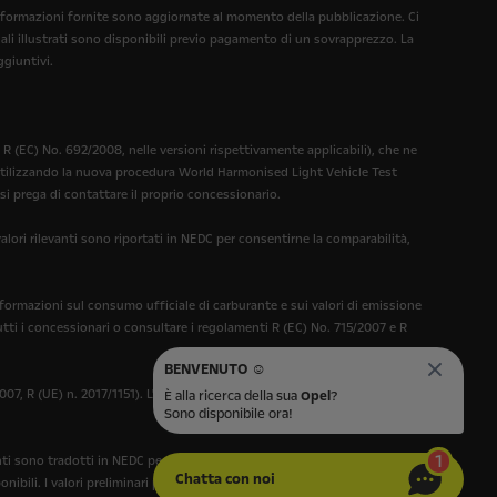
 informazioni fornite sono aggiornate al momento della pubblicazione. Ci
nali illustrati sono disponibili previo pagamento di un sovrapprezzo. La
ggiuntivi.
 (EC) No. 692/2008, nelle versioni rispettivamente applicabili), che ne
 utilizzando la nuova procedura World Harmonised Light Vehicle Test
si prega di contattare il proprio concessionario.
ori rilevanti sono riportati in NEDC per consentirne la comparabilità,
nformazioni sul consumo ufficiale di carburante e sui valori di emissione
tti i concessionari o consultare i regolamenti R (EC) No. 715/2007 e R
BENVENUTO ☺️
07, R (UE) n. 2017/1151). L'omologazione e il certificato di conformità
È alla ricerca della sua
Opel
?
Sono disponibile ora!
1
nti sono tradotti in NEDC per consentire la comparabilità con altri
Chatta con noi
bili. I valori preliminari potrebbero differire dai dati ufficiali