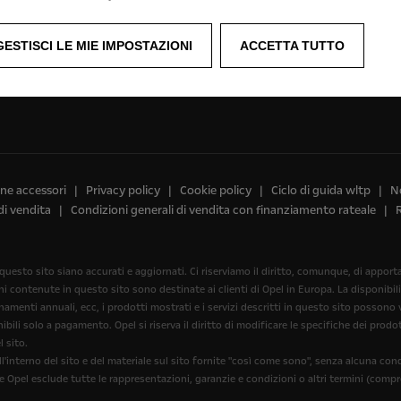
Richiedere un appuntamento di assistenza
GESTISCI LE MIE IMPOSTAZIONI
ACCETTA TUTTO
ine accessori
Privacy policy
Cookie policy
Ciclo di guida wltp
No
di vendita
Condizioni generali di vendita con finanziamento rateale
 questo sito siano accurati e aggiornati. Ci riserviamo il diritto, comunque, di appo
oni contenute in questo sito sono destinate ai clienti di Opel in Europa. La disponibil
menti annuali, ecc, i prodotti mostrati e i servizi descritti in questo sito possono var
bili solo a pagamento. Opel si riserva il diritto di modificare le specifiche dei pro
 sito.
'interno del sito e del materiale sul sito fornite "così come sono", senza alcuna con
he Opel esclude tutte le rappresentazioni, garanzie e condizioni o altri termini (compr