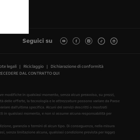
Seguici su
te legali
Riciclaggio
Dichiarazione di conformità
RECEDERE DAL CONTRATTO QUI
rtare modifiche in qualsiasi momento, senza alcun preavviso, su prezzi,
ità delle offerte, la tecnologia e le attrezzature possono variare da Paese
iare dall'ultima specifica. Alcuni dei servizi descritti o mostrati
dotti in qualsiasi momento, e non si assume alcuna responsabilità per
dizione, garanzia o termini di alcun tipo. Di conseguenza, nella misura
esi, senza limitazione alcuna, qualsiasi condizione prevista per legge)