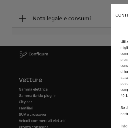
CONTI
Nota legale e consumi
Utili
migl
Configura
come 
prest
cons
di t
Vetture
trat
potr
Gamma elettrica
comp
Gamma ibrido plug-in
49.1
City car
Familiari
Se d
SUV e crossover
nost
Veicoli commerciali elettrici
Info
Pronta consegna