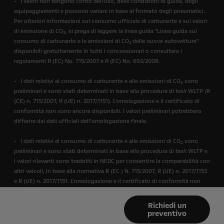
• I valori non tengono conto dell'uso, delle condizioni di guida, degli
equipaggiamenti e possono variare in base al formato degli pneumatici.
Per ulteriori informazioni sul consumo ufficiale di carburante e sui valori
di emissione di CO
, si prega di leggere la linea guida "Linea guida sul
2
consumo di carburante e le emissioni di CO
delle nuove autovetture"
2
disponibili gratuitamente in tutti i concessionari o consultare i
regolamenti R (EC) No. 715/2007 e R (EC) No. 692/2008.
• I dati relativi al consumo di carburante e alle emissioni di CO
sono
2
preliminari e sono stati determinati in base alla procedura di test WLTP (R
(CE) n. 715/2007, R (UE) n. 2017/1151). L'omologazione e il certificato di
conformità non sono ancora disponibili. I valori preliminari potrebbero
differire dai dati ufficiali dell’omologazione finale.
• I dati relativi al consumo di carburante e alle emissioni di CO
sono
2
preliminari e sono stati determinati in base alla procedura di test WLTP e
i valori rilevanti sono tradotti in NEDC per consentire la comparabilità con
altri veicoli, in base alla normativa R (EC ) N. 715/2007, R (UE) n. 2017/1153
e R (UE) n. 2017/1151. L'omologazione e il certificato di conformità non
sono ancora disponibili. I valori preliminari potrebbero differire dai dati
ufficiali dell’omologazione finale.
Richiedi un
preventivo