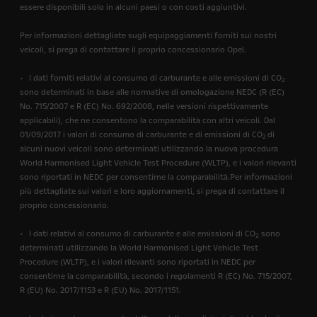
essere disponibili solo in alcuni paesi o con costi aggiuntivi.
Per informazioni dettagliate sugli equipaggiamenti forniti sui nostri
veicoli, si prega di contattare il proprio concessionario Opel.
• I dati forniti relativi al consumo di carburante e alle emissioni di CO
2
sono determinati in base alle normative di omologazione NEDC (R (EC)
No. 715/2007 e R (EC) No. 692/2008, nelle versioni rispettivamente
applicabili), che ne consentono la comparabilità con altri veicoli. Dal
01/09/2017 i valori di consumo di carburante e di emissioni di CO
di
2
alcuni nuovi veicoli sono determinati utilizzando la nuova procedura
World Harmonised Light Vehicle Test Procedure (WLTP), e i valori rilevanti
sono riportati in NEDC per consentirne la comparabilità.Per informazioni
più dettagliate sui valori e loro aggiornamenti, si prega di contattare il
proprio concessionario.
• I dati relativi al consumo di carburante e alle emissioni di CO
sono
2
determinati utilizzando la World Harmonised Light Vehicle Test
Procedure (WLTP), e i valori rilevanti sono riportati in NEDC per
consentirne la comparabilità, secondo i regolamenti R (EC) No. 715/2007,
R (EU) No. 2017/1153 e R (EU) No. 2017/1151.