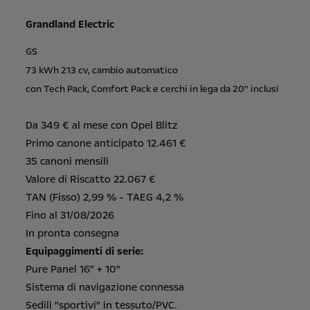
Grandland Electric
GS
73 kWh 213 cv, cambio automatico
con Tech Pack, Comfort Pack e cerchi in lega da 20'' inclusi
Da 349 € al mese con Opel Blitz
Primo canone anticipato 12.461 €
35 canoni mensili
Valore di Riscatto 22.067 €
TAN (Fisso) 2,99 % - TAEG 4,2 %
Fino al 31/08/2026
In pronta consegna
Equipaggimenti di serie:
Pure Panel 16" + 10"
Sistema di navigazione connessa
Sedili "sportivi" in tessuto/PVC.