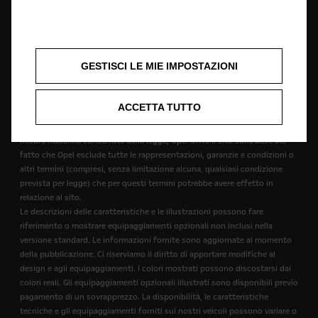
specifica. Alcuni dei servizi descritti o mostrati possono essere
disponibili solo in alcuni paesi, o possono essere disponibili solo a
pagamento. Opel si riserva il diritto di modificare le specifiche dei
prodotti in qualsiasi momento, e non si assume alcuna responsabilità per
GESTISCI LE MIE IMPOSTAZIONI
eventuali reclami o perdite derivanti da un affidamento sui contenuti del
sito.
Nessun affidamento deve essere fatto su una delle dichiarazioni fatte
ACCETTA TUTTO
all'interno del sito e del materiale sul sito fornite "così come sono", senza
alcuna condizione, garanzia o termini di alcun tipo. Di conseguenza, nella
misura massima consentita dalla legge, Opel offre il sito sulla base del
fatto che Opel esclude tutte le rappresentazioni, garanzie e condizioni o
altri termini (compresi, senza limitazione alcuna, qualsiasi condizione
prevista per legge) che per questi termini potrebbe avere effetto in
relazione al sito.
Le descrizioni delle caratteristiche e le illustrazioni possono fare
riferimento o mostrare equipaggiamenti opzionali non inclusi nella
versione standard. Le informazioni fornite sono aggiornate al momento
della pubblicazione. Ci riserviamo il diritto di apportare modifiche al
design e agli equipaggiamenti. I colori mostrati possono discostarsi dai
colori reali. Gli equipaggiamenti opzionali illustrati sono disponibili previo
pagamento di un sovrapprezzo. La disponibilità, le caratteristiche
tecniche e gli equipaggiamenti forniti sui nostri veicoli possono variare o