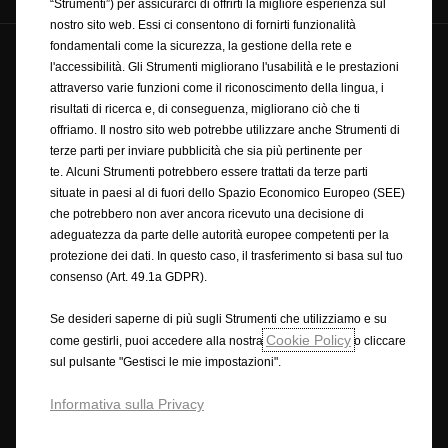
“Strumenti”) per assicurarci di offrirti la migliore esperienza sul
nostro sito web. Essi ci consentono di fornirti funzionalità
fondamentali come la sicurezza, la gestione della rete e
© Opel 2025
Copyright
l'accessibilità. Gli Strumenti migliorano l'usabilità e le prestazioni
Condizioni generali di vendita online accessori
attraverso varie funzioni come il riconoscimento della lingua, i
Privacy policy
Cookie policy
Ciclo di guida wltp
risultati di ricerca e, di conseguenza, migliorano ciò che ti
Note legali
Riciclaggio
Dichiarazione di conformità
offriamo. Il nostro sito web potrebbe utilizzare anche Strumenti di
terze parti per inviare pubblicità che sia più pertinente per
Preferenze sui cookie
Accessibilità
te. Alcuni Strumenti potrebbero essere trattati da terze parti
Condizioni generali di vendita
situate in paesi al di fuori dello Spazio Economico Europeo (SEE)
Condizioni generali di vendita con finanziamento rateale
che potrebbero non aver ancora ricevuto una decisione di
RECEDERE DAL CONTRATTO QUI
adeguatezza da parte delle autorità europee competenti per la
protezione dei dati. In questo caso, il trasferimento si basa sul tuo
consenso (Art. 49.1a GDPR).
Opel utilizzerà ogni ragionevole sforzo per assicurare che i contenuti di
questo sito siano accurati e aggiornati. Ci riserviamo il diritto,
Se desideri saperne di più sugli Strumenti che utilizziamo e su
comunque, di apportare modifiche in qualsiasi momento, senza alcun
Cookie Policy
come gestirli, puoi accedere alla nostra
o cliccare
preavviso, su prezzi, materiali, attrezzature, specifiche, modelli e
sul pulsante "Gestisci le mie impostazioni".
disponibilità. Le informazioni contenute in questo sito sono destinate ai
clienti di Opel in Europa. La disponibilità delle offerte, la tecnologia e le
Informativa sulla Privacy
attrezzature possono variare da Paese a Paese. A causa della natura dei
cambiamenti attuati durante gli aggiornamenti annuali, ecc, i prodotti
mostrati e i servizi descritti in questo sito possono variare dall'ultima