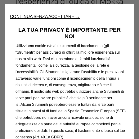
l'esperienza di guida di Mokka
grazie a un test drive dedicato, per
CONTINUA SENZA ACCETTARE →
scoprirne in prima persona le
LA TUA PRIVACY È IMPORTANTE PER
qualità dinamiche e le tecnologie
NOI
pensate per un target giovane e
Utilizziamo cookie e/o altri strumenti di tracciamento (gli
“Strumenti”) per assicurarci di offrirti la migliore esperienza sul
attento ai trend.
nostro sito web. Essi ci consentono di fornirti funzionalità
fondamentali come la sicurezza, la gestione della rete e
l'accessibilità. Gli Strumenti migliorano l'usabilità e le prestazioni
attraverso varie funzioni come il riconoscimento della lingua, i
Scopri Opel Mokka
risultati di ricerca e, di conseguenza, migliorano ciò che ti
offriamo. Il nostro sito web potrebbe utilizzare anche Strumenti di
terze parti per inviare pubblicità che sia più pertinente per
te. Alcuni Strumenti potrebbero essere trattati da terze parti
situate in paesi al di fuori dello Spazio Economico Europeo (SEE)
che potrebbero non aver ancora ricevuto una decisione di
adeguatezza da parte delle autorità europee competenti per la
Le tappe del tour
protezione dei dati. In questo caso, il trasferimento si basa sul tuo
consenso (Art. 49.1a GDPR).