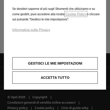
Partecipa anche tu al tour e goditi le performance live di
grandi nomi della musica italiana come Noemi, Gaia e tanti
Se desideri saperne di più sugli Strumenti che utilizziamo e su
Cookie Policy
altri da scoprire!
come gestirli, puoi accedere alla nostra
o cliccare
sul pulsante "Gestisci le mie impostazioni".
Informativa sulla Privacy
Jesolo
Viareggio
Alghero
Barletta
3-5 luglio
10-12 luglio
17-19 luglio
24-26 luglio
GESTISCI LE MIE IMPOSTAZIONI
Seguici su
ACCETTA TUTTO
© Opel 2025
Copyright
Condizioni generali di vendita online accessori
Privacy policy
Cookie policy
Ciclo di guida wltp