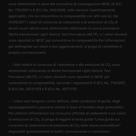
sono determinati in base alle normative di omologazione NEDC (R (EC)
No. 715/2007 e R (EC) No. 692/2008, nelle versioni rispettivamente
applicabili), che ne consentono la comparabilità con altri veicoli. Dal
01/09/2017 i valori di consumo di carburante e di emissioni di CO
di
2
alcuni nuovi veicoli sono determinati utilizzando la nuova procedura
World Harmonised Light Vehicle Test Procedure (WLTP), e i valori rilevanti
sono riportati in NEDC per consentirne la comparabilità.Per informazioni
più dettagliate sui valori e loro aggiornamenti, si prega di contattare il
proprio concessionario.
• I dati relativi al consumo di carburante e alle emissioni di CO
sono
2
determinati utilizzando la World Harmonised Light Vehicle Test
Procedure (WLTP), e i valori rilevanti sono riportati in NEDC per
consentirne la comparabilità, secondo i regolamenti R (EC) No. 715/2007,
R (EU) No. 2017/1153 e R (EU) No. 2017/1151.
• I valori non tengono conto dell'uso, delle condizioni di guida, degli
equipaggiamenti e possono variare in base al formato degli pneumatici.
Per ulteriori informazioni sul consumo ufficiale di carburante e sui valori
di emissione di CO
, si prega di leggere la linea guida "Linea guida sul
2
consumo di carburante e le emissioni di CO
delle nuove autovetture"
2
disponibili gratuitamente in tutti i concessionari o consultare i