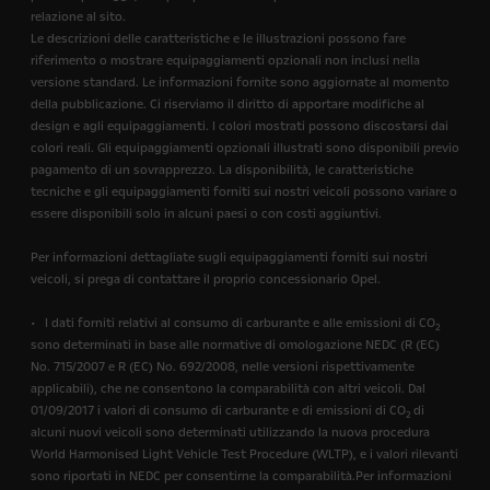
relazione al sito.
Le descrizioni delle caratteristiche e le illustrazioni possono fare
riferimento o mostrare equipaggiamenti opzionali non inclusi nella
versione standard. Le informazioni fornite sono aggiornate al momento
della pubblicazione. Ci riserviamo il diritto di apportare modifiche al
design e agli equipaggiamenti. I colori mostrati possono discostarsi dai
colori reali. Gli equipaggiamenti opzionali illustrati sono disponibili previo
pagamento di un sovrapprezzo. La disponibilità, le caratteristiche
tecniche e gli equipaggiamenti forniti sui nostri veicoli possono variare o
essere disponibili solo in alcuni paesi o con costi aggiuntivi.
Per informazioni dettagliate sugli equipaggiamenti forniti sui nostri
veicoli, si prega di contattare il proprio concessionario Opel.
• I dati forniti relativi al consumo di carburante e alle emissioni di CO
2
sono determinati in base alle normative di omologazione NEDC (R (EC)
No. 715/2007 e R (EC) No. 692/2008, nelle versioni rispettivamente
applicabili), che ne consentono la comparabilità con altri veicoli. Dal
01/09/2017 i valori di consumo di carburante e di emissioni di CO
di
2
alcuni nuovi veicoli sono determinati utilizzando la nuova procedura
World Harmonised Light Vehicle Test Procedure (WLTP), e i valori rilevanti
sono riportati in NEDC per consentirne la comparabilità.Per informazioni