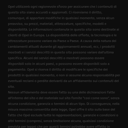
Opel utilizzerà ogni ragionevole sforzo per assicurare che i contenuti di
questo sito siano accurati e aggiornati. Ci riserviamo il diritto,
comunque, di apportare modifiche in qualsiasi momento, senza alcun
preavviso, su prezzi, materiali, attrezzature, specifiche, modelli e
disponibilità. Le informazioni contenute in questo sito sono destinate ai
clienti di Opel in Europa. La disponibilità delle offerte, la tecnologia e le
attrezzature possono variare da Paese a Paese. A causa della natura dei
cambiamenti attuati durante gli aggiornamenti annuali, ecc, i prodotti
mostrati e i servizi descritti in questo sito possono variare dall'ultima
specifica. Alcuni dei servizi descritti o mostrati possono essere
disponibili solo in alcuni paesi, o possono essere disponibili solo a
pagamento. Opel si riserva il diritto di modificare le specifiche dei
prodotti in qualsiasi momento, e non si assume alcuna responsabilità per
eventuali reclami o perdite derivanti da un affidamento sui contenuti del
sito.
Nessun affidamento deve essere fatto su una delle dichiarazioni fatte
all'interno del sito e del materiale sul sito fornite "così come sono", senza
alcuna condizione, garanzia o termini di alcun tipo. Di conseguenza, nella
misura massima consentita dalla legge, Opel offre il sito sulla base del
fatto che Opel esclude tutte le rappresentazioni, garanzie e condizioni o
altri termini (compresi, senza limitazione alcuna, qualsiasi condizione
prevista per legge) che per questi termini potrebbe avere effetto in