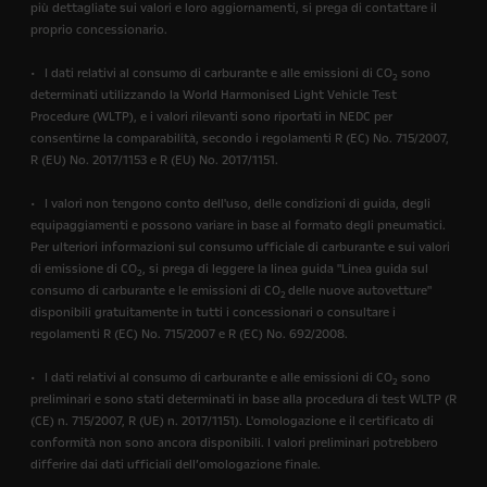
più dettagliate sui valori e loro aggiornamenti, si prega di contattare il
proprio concessionario.
• I dati relativi al consumo di carburante e alle emissioni di CO
sono
2
determinati utilizzando la World Harmonised Light Vehicle Test
Procedure (WLTP), e i valori rilevanti sono riportati in NEDC per
consentirne la comparabilità, secondo i regolamenti R (EC) No. 715/2007,
R (EU) No. 2017/1153 e R (EU) No. 2017/1151.
• I valori non tengono conto dell'uso, delle condizioni di guida, degli
equipaggiamenti e possono variare in base al formato degli pneumatici.
Per ulteriori informazioni sul consumo ufficiale di carburante e sui valori
di emissione di CO
, si prega di leggere la linea guida "Linea guida sul
2
consumo di carburante e le emissioni di CO
delle nuove autovetture"
2
disponibili gratuitamente in tutti i concessionari o consultare i
regolamenti R (EC) No. 715/2007 e R (EC) No. 692/2008.
• I dati relativi al consumo di carburante e alle emissioni di CO
sono
2
preliminari e sono stati determinati in base alla procedura di test WLTP (R
(CE) n. 715/2007, R (UE) n. 2017/1151). L'omologazione e il certificato di
conformità non sono ancora disponibili. I valori preliminari potrebbero
differire dai dati ufficiali dell’omologazione finale.